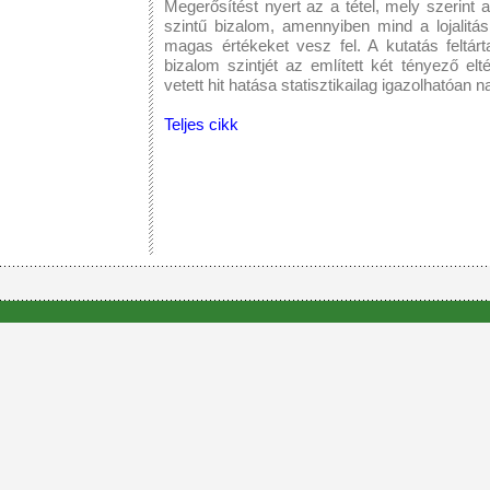
Megerősítést nyert az a tétel, mely szerint 
szintű bizalom, amennyiben mind a lojalitá
magas értékeket vesz fel. A kutatás feltár
bizalom szintjét az említett két tényező elt
vetett hit hatása statisztikailag igazolhatóan 
Teljes cikk