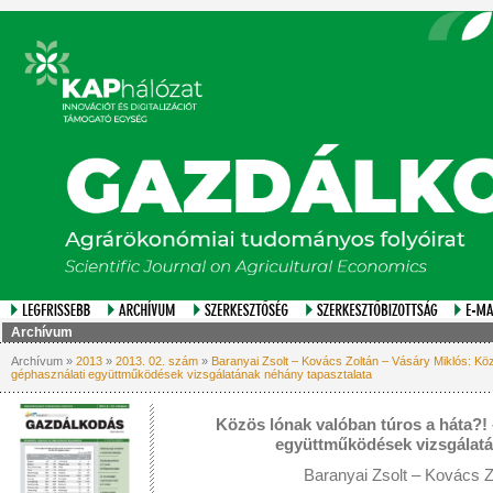
Archívum
Archívum »
2013
»
2013. 02. szám
»
Baranyai Zsolt – Kovács Zoltán – Vásáry Miklós: Kö
géphasználati együttműködések vizsgálatának néhány tapasztalata
Közös lónak valóban túros a háta?!
együttműködések vizsgálatá
Baranyai Zsolt – Kovács Z