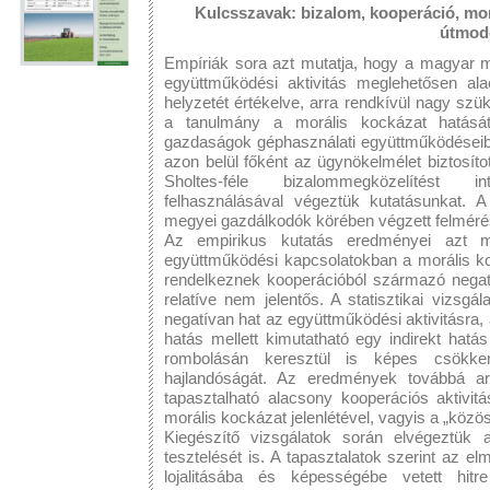
Kulcsszavak: bizalom, kooperáció, morá
útmode
Empíriák sora azt mutatja, hogy a magyar 
együttműködési aktivitás meglehetősen ala
helyzetét értékelve, arra rendkívül nagy sz
a tanulmány a morális kockázat hatását
gazdaságok géphasználati együttműködéseib
azon belül főként az ügynökelmélet biztosítot
Sholtes-féle bizalommegközelítést int
felhasználásával végeztük kutatásunkat. A
megyei gazdálkodók körében végzett felméré
Az empirikus kutatás eredményei azt m
együttműködési kapcsolatokban a morális ko
rendelkeznek kooperációból származó negat
relatíve nem jelentős. A statisztikai vizsgá
negatívan hat az együttműködési aktivitásra, 
hatás mellett kimutatható egy indirekt hatá
rombolásán keresztül is képes csökke
hajlandóságát. Az eredmények továbbá ar
tapasztalható alacsony kooperációs aktivi
morális kockázat jelenlétével, vagyis a „közös 
Kiegészítő vizsgálatok során elvégeztük a
tesztelését is. A tapasztalatok szerint az el
lojalitásába és képességébe vetett hitre