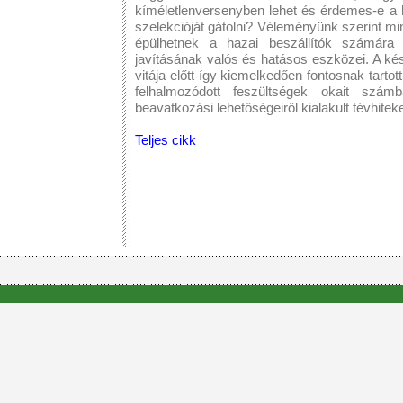
kíméletlenversenyben lehet és érdemes-e a 
szelekcióját gátolni? Véleményünk szerint mi
épülhetnek a hazai beszállítók számára k
javításának valós és hatásos eszközei. A ké
vitája előtt így kiemelkedően fontosnak tartot
felhalmozódott feszültségek okait szá
beavatkozási lehetőségeiről kialakult tévhitek
Teljes cikk