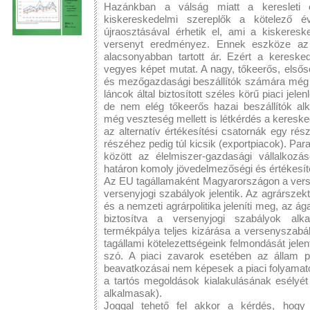
Hazánkban a válság miatt a keresleti o
kiskereskedelmi szereplők a kötelező
újraosztásával érhetik el, ami a kiskeresk
versenyt eredményez. Ennek eszköze az
alacsonyabban tartott ár. Ezért a keresked
vegyes képet mutat. A nagy, tőkeerős, elsős
és mezőgazdasági beszállítók számára még í
láncok által biztosított széles körű piaci jel
de nem elég tőkeerős hazai beszállítók al
még veszteség mellett is létkérdés a kereskede
az alternatív értékesítési csatornák egy rés
részéhez pedig túl kicsik (exportpiacok). Pa
között az élelmiszer-gazdasági vállalkozá
határon komoly jövedelmezőségi és értékesít
Az EU tagállamaként Magyarországon a verse
versenyjogi szabályok jelentik. Az agrárszek
és a nemzeti agrárpolitika jeleníti meg, az 
biztosítva a versenyjogi szabályok al
termékpálya teljes kizárása a versenyszabá
tagállami kötelezettségeink felmondását jele
szó. A piaci zavarok esetében az állam pi
beavatkozásai nem képesek a piaci folyamatok
a tartós megoldások kialakulásának esélyét i
alkalmasak).
Joggal tehető fel akkor a kérdés, hogy