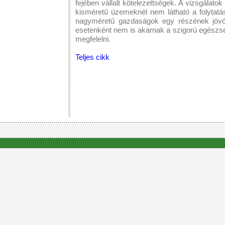
fejében vállalt kötelezettségek. A vizsgálato
kisméretű üzemeknél nem látható a folytatá
nagyméretű gazdaságok egy részének jövőj
esetenként nem is akarnak a szigorú egészs
megfelelni.
Teljes cikk