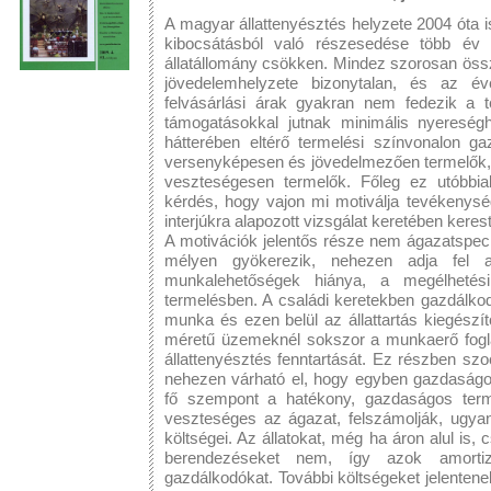
A magyar állattenyésztés helyzete 2004 óta 
kibocsátásból való részesedése több év 
állatállomány csökken. Mindez szorosan öss
jövedelemhelyzete bizonytalan, és az év
felvásárlási árak gyakran nem fedezik a t
támogatásokkal jutnak minimális nyereség
hátterében eltérő termelési színvonalon g
versenyképesen és jövedelmezően termelők,
veszteségesen termelők. Főleg ez utóbbia
kérdés, hogy vajon mi motiválja tevékenység
interjúkra alapozott vizsgálat keretében kerest
A motivációk jelentős része nem ágazatspecif
mélyen gyökerezik, nehezen adja fel az 
munkalehetőségek hiánya, a megélhetés
termelésben. A családi keretekben gazdálk
munka és ezen belül az állattartás kiegészí
méretű üzemeknél sokszor a munkaerő fogl
állattenyésztés fenntartását. Ez részben szoci
nehezen várható el, hogy egyben gazdaságo
fő szempont a hatékony, gazdaságos terme
veszteséges az ágazat, felszámolják, ugya
költségei. Az állatokat, még ha áron alul is, 
berendezéseket nem, így azok amortiz
gazdálkodókat. További költségeket jelentene