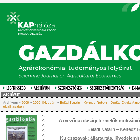
Archívum
Archívum »
2009
»
2009. 04. szám
»
Béládi Katalin – Kertész Róbert – Dudás Gyula: A me
előállításában
A mezőgazdasági termelők motivációi 
Béládi Katalin – Kertész
Kulcsszavak: állattartás, jövedelemh