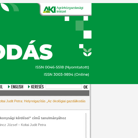
oltai Judit Petra: Helyreigazítás „Az ökológiai gazdálkodás
tékonysági kérdései” című tanulmányához
incz József – Koltai Judit Petra