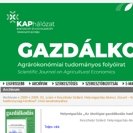
Archívum
Archívum »
2009
»
2009. 03. szám
»
Keszthelyi Szilárd: Helyreigazítás Alvincz József – K
hatékonysági kérdései” című tanulmányához
Helyreigazítás „Az ökológiai gazdálkodás ha
Keszthelyi Szilárd: Helyreigazítás Alv
Teljes cikk