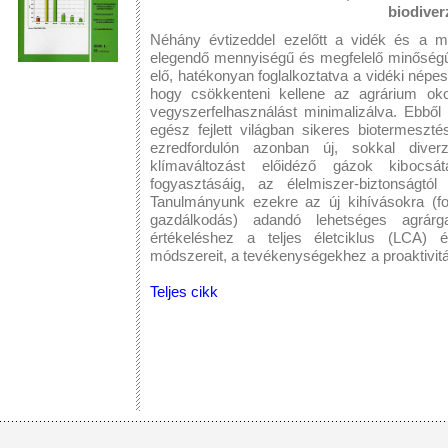
biodiver
Néhány évtizeddel ezelőtt a vidék és a m
elegendő mennyiségű és megfelelő minőségű é
elő, hatékonyan foglalkoztatva a vidéki népe
hogy csökkenteni kellene az agrárium okoz
vegyszerfelhasználást minimalizálva. Ebből
egész fejlett világban sikeres biotermeszt
ezredfordulón azonban új, sokkal diverz
klímaváltozást előidéző gázok kibocsá
fogyasztásáig, az élelmiszer-biztonságt
Tanulmányunk ezekre az új kihívásokra (food
gazdálkodás) adandó lehetséges agrárga
értékeléshez a teljes életciklus (LCA
módszereit, a tevékenységekhez a proaktivitás
Teljes cikk