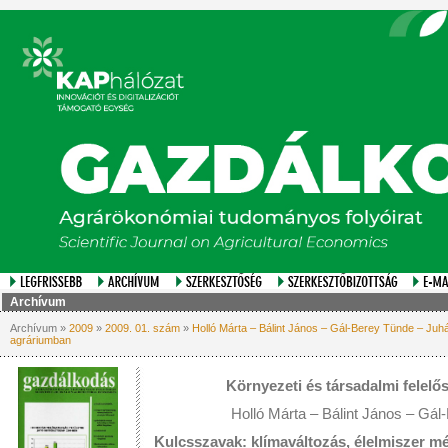
Archívum
Archívum »
2009
»
2009. 01. szám
»
Holló Márta – Bálint János – Gál-Berey Tünde – Juhá
agráriumban
Környezeti és társadalmi felelő
Holló Márta – Bálint János – Gá
Kulcsszavak: klímaváltozás, élelmiszer mér