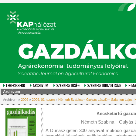
Archívum
Archívum »
2009
»
2009. 01. szám
»
Németh Szabina – Gulyás László – Salamon Lajos: 
Kecsketartó gazda
Németh Szabina – Gulyás L
A Dunaszigeten 300 anyával működő gazda
termelési költségek csökkentése, mindenek