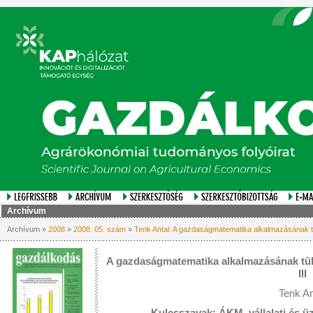
Archívum
Archívum »
2008
»
2008. 05. szám
»
Tenk Antal: A gazdaságmatematika alkalmazásának t
A gazdaságmatematika alkalmazásának tük
III
Tenk An
Kulcsszavak: ÁKM, vállalati és ü