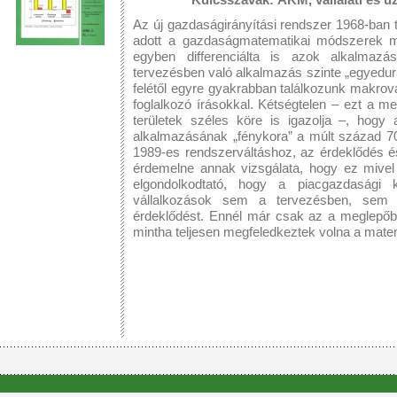
Az új gazdaságirányítási rendszer 1968-ban 
adott a gazdaságmatematikai módszerek 
egyben differenciálta is azok alkalmazási
tervezésben való alkalmazás szinte „egyedur
felétől egyre gyakrabban találkozunk makrovál
foglalkozó írásokkal. Kétségtelen – ezt a m
területek széles köre is igazolja –, hog
alkalmazásának „fénykora” a múlt század 70
1989-es rendszerváltáshoz, az érdeklődés é
érdemelne annak vizsgálata, hogy ez mivel
elgondolkodtató, hogy a piacgazdasági
vállalkozások sem a tervezésben, sem
érdeklődést. Ennél már csak az a meglepőbb
mintha teljesen megfeledkeztek volna a mate