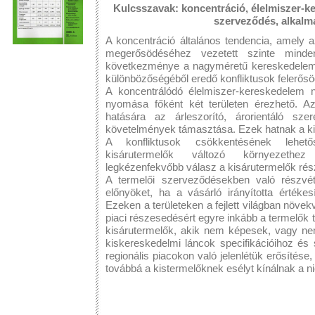
Kulcsszavak: koncentráció, élelmiszer-ke
szerveződés, alkal
A koncentráció általános tendencia, amely 
megerősödéséhez vezetett szinte minden
következménye a nagyméretű kereskedelem é
különbözőségéből eredő konfliktusok felerős
A koncentrálódó élelmiszer-kereskedelem 
nyomása főként két területen érezhető. A
hatására az árleszorító, árorientáló s
követelmények támasztása. Ezek hatnak a ki
A konfliktusok csökkentésének lehet
kisárutermelők változó környezethe
legkézenfekvőbb válasz a kisárutermelők rész
A termelői szerveződésekben való részvét
előnyöket, ha a vásárló irányította értéke
Ezeken a területeken a fejlett világban növe
piaci részesedésért egyre inkább a termelők t
kisárutermelők, akik nem képesek, vagy n
kiskereskedelmi láncok specifikációihoz és
regionális piacokon való jelenlétük erősítés
továbbá a kistermelőknek esélyt kínálnak a ni