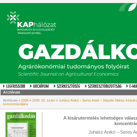
Archívum
Archívum »
2008
»
2008. 02. szám
»
Juhász Anikó – Seres Antal – Stauder Márta: A kisá
koncentrációjára
A kisárutermelés lehetséges válas
koncentrác
Juhász Anikó – Seres An