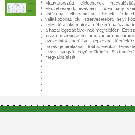
Magyarország fejlődésének megvalósítá
elkövetkezendő években. Ebben nagy szerep
hatékony felhasználása. Ennek érdeké
vállalkozókat, civil szervezeteket, helyi 
fejlesztési folyamatokat célszerű hálózatba 
a hazai jogszabályoknak megfelelően. Ezt sz
intézményrendszere, amely információáramlá
gyakorlatok cseréjével, képzéssel, térségkö
projektgenerálással, többszereplős fejleszt
elvén nyugvó együttműködés ösztönzéséve
megvalósítását.