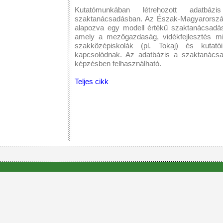
Kutatómunkában létrehozott adatbá
szaktanácsadásban. Az Észak-Magyarország
alapozva egy modell értékű szaktanácsadási
amely a mezőgazdaság, vidékfejlesztés min
szakközépiskolák (pl. Tokaj) és kutatóin
kapcsolódnak. Az adatbázis a szaktanácsad
képzésben felhasználható.
Teljes cikk