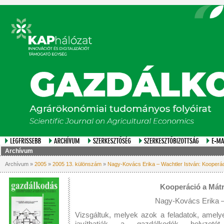
Archívum
Archívum »
2005
»
2005 13. különszám
»
Nagy-Kovács Erika – Wachtler István: Kooperác
Kooperáció a Mátr
Nagy-Kovács Erika –
Vizsgáltuk, melyek azok a feladatok, amel
javíthatják a gazdálkodók helyzetét