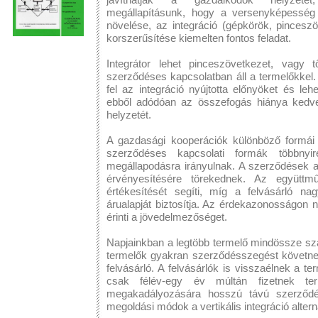
megállapításunk, hogy a versenyképesség
növelése, az integráció (gépkörök, pinceszö
korszerűsítése kiemelten fontos feladat.
Integrátor lehet pinceszövetkezet, vagy t
szerződéses kapcsolatban áll a termelőkke
fel az integráció nyújtotta előnyöket és le
ebből adódóan az összefogás hiánya kedvez
helyzetét.
A gazdasági kooperációk különböző formái
szerződéses kapcsolati formák többnyire
megállapodásra irányulnak. A szerződések a
érvényesítésére törekednek. Az együtt
értékesítését segíti, míg a felvásárló n
árualapját biztosítja. Az érdekazonosságon
érinti a jövedelmezőséget.
Napjainkban a legtöbb termelő mindössze száll
termelők gyakran szerződésszegést követnek 
felvásárló. A felvásárlók is visszaélnek a te
csak félév-egy év múltán fizetnek te
megakadályozására hosszú távú szerződés
megoldási módok a vertikális integráció altern