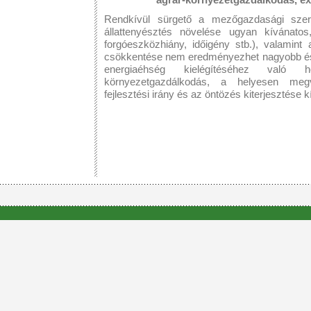
Rendkívül sürgető a mezőgazdasági szer
állattenyésztés növelése ugyan kívánatos
forgóeszközhiány, időigény stb.), valamint
csökkentése nem eredményezhet nagyobb és 
energiaéhség kielégítéséhez való h
környezetgazdálkodás, a helyesen megvál
fejlesztési irány és az öntözés kiterjesztése k