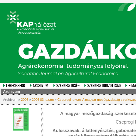
Archívum
Archívum »
2006
»
2006 03. szám
»
Csepregi István: A magyar mezőgazdaság szerkezetv
A magyar mezőgazdaság szerkezetvá
Csepregi 
Kulcsszavak: állattenyésztés, gabonaterm
agrár-környezetgazdálkodás, ext