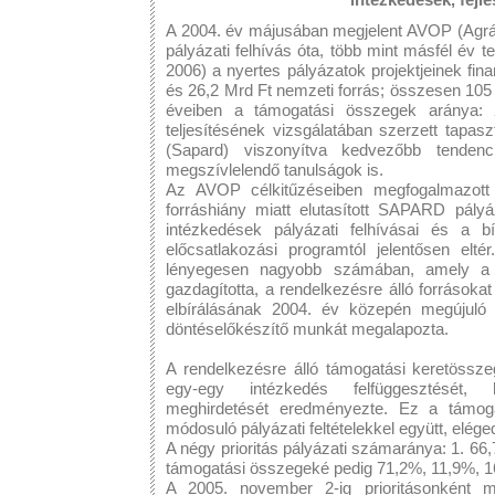
A 2004. év májusában megjelent AVOP (Agrár
pályázati felhívás óta, több mint másfél év 
2006) a nyertes pályázatok projektjeinek fi
és 26,2 Mrd Ft nemzeti forrás; összesen 105 M
éveiben a támogatási összegek aránya: 
teljesítésének vizsgálatában szerzett tapas
(Sapard) viszonyítva kedvezőbb tende
megszívlelendő tanulságok is.
Az AVOP célkitűzéseiben megfogalmazott p
forráshiány miatt elutasított SAPARD pályá
intézkedések pályázati felhívásai és a bír
előcsatlakozási programtól jelentősen elté
lényegesen nagyobb számában, amely a fe
gazdagította, a rendelkezésre álló forrásoka
elbírálásának 2004. év közepén megújuló 
döntéselőkészítő munkát megalapozta.
A rendelkezésre álló támogatási keretössz
egy-egy intézkedés felfüggesztését, h
meghirdetését eredményezte. Ez a támoga
módosuló pályázati feltételekkel együtt, eléged
A négy prioritás pályázati számaránya: 1. 66,
támogatási összegeké pedig 71,2%, 11,9%, 
A 2005. november 2-ig prioritásonként m