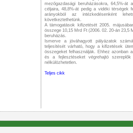
mezőgazdasági beruházásokra, 64,5%-át az
céljaira, 48,8%-át pedig a vidéki térségek f
arányokból az intézkedésenként lehe
következtethetünk.
A támogatások kifizetését 2005. májusába
összege 10,15 Mrd Ft (2006. 02. 20-án 23,5
beruházás.
Ismerve a jóváhagyott pályázatok számát
teljesítését várható, hogy a kifizetések üt
összegeket felhasználják. Ehhez azonban a 
és a fejlesztéseket végrehajtó szereplők
nélkülözhetetlen.
Teljes cikk