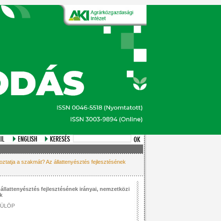
tatja a szakmát? Az állattenyésztés fejlesztésének
állattenyésztés fejlesztésének irányai, nemzetközi
k
FÜLÖP