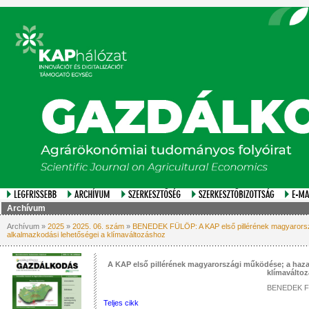
Archívum
Archívum »
2025
»
2025. 06. szám
»
BENEDEK FÜLÖP: A KAP első pillérének magyarors
alkalmazkodási lehetőségei a klímaváltozáshoz
A KAP első pillérének magyarországi működése; a haza
klímaválto
BENEDEK 
Teljes cikk