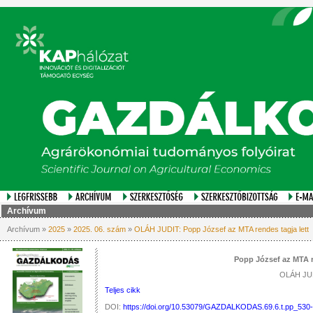
Archívum
Archívum »
2025
»
2025. 06. szám
»
OLÁH JUDIT: Popp József az MTA rendes tagja lett
Popp József az MTA r
OLÁH JU
Teljes cikk
DOI:
https://doi.org/10.53079/GAZDALKODAS.69.6.t.pp_530