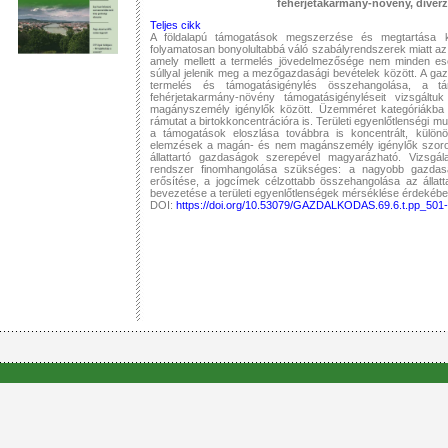
fehérjetakarmány-növény, diverz
Teljes cikk
A földalapú támogatások megszerzése és megtartása k
folyamatosan bonyolultabbá váló szabályrendszerek miatt az 
amely mellett a termelés jövedelmezősége nem minden ese
súllyal jelenik meg a mezőgazdasági bevételek között. A ga
termelés és támogatásigénylés összehangolása, a t
fehérjetakarmány-növény támogatásigényléseit vizsgált
magányszemély igénylők között. Üzemméret kategóriákba s
rámutat a birtokkoncentrációra is. Területi egyenlőtlenségi m
a támogatások eloszlása továbbra is koncentrált, külö
elemzések a magán- és nem magánszemély igénylők szoros 
állattartó gazdaságok szerepével magyarázható. Vizsgá
rendszer finomhangolása szükséges: a nagyobb gazdasá
erősítése, a jogcímek célzottabb összehangolása az állatta
bevezetése a területi egyenlőtlenségek mérséklése érdekébe
DOI:
https://doi.org/10.53079/GAZDALKODAS.69.6.t.pp_501