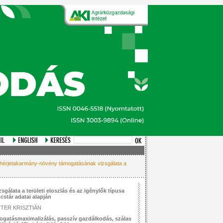
érjetakarmány-növény támogatásának vizsgálata a
álata a területi eloszlás és az igénylők típusa
cstár adatai alapján
TTER KRISZTIÁN
ogatásmaximalizálás, passzív gazdálkodás, szálas