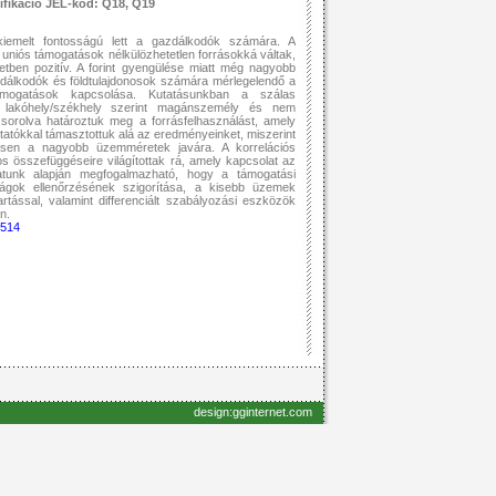
ifikáció JEL-kód: Q18, Q19
iemelt fontosságú lett a gazdálkodók számára. A
uniós támogatások nélkülözhetetlen forrásokká váltak,
tben pozitív. A forint gyengülése miatt még nagyobb
zdálkodók és földtulajdonosok számára mérlegelendő a
ámogatások kapcsolása. Kutatásunkban a szálas
uk lakóhely/székhely szerint magánszemély és nem
orolva határoztuk meg a forrásfelhasználást, amely
utatókkal támasztottuk alá az eredményeinket, miszerint
nösen a nagyobb üzemméretek javára. A korrelációs
összefüggéseire világítottak rá, amely kapcsolat az
latunk alapján megfogalmazható, hogy a támogatási
gok ellenőrzésének szigorítása, a kisebb üzemek
rtással, valamint differenciált szabályozási eszközök
n.
-514
design:gginternet.com