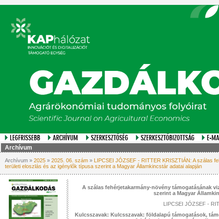
Archívum
Archívum »
2025
»
2025. 06. szám
»
LIPCSEI JÓZSEF - RITTER KRISZTIÁN: A szálas feh
területi eloszlás és az igénylők típusa szerint a Magyar Államkincstár adatai alapján
A szálas fehérjetakarmány-növény támogatásának vizsg
szerint a Magyar Államkin
LIPCSEI JÓZSEF - RI
Kulcsszavak: Kulcsszavak: földalapú támogatások, tám