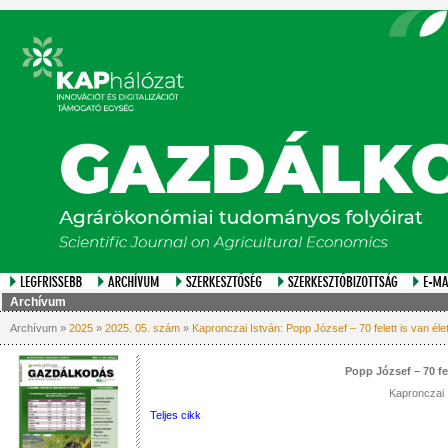
Archívum
Archívum »
2025
»
2025. 05. szám
»
Kapronczai István: Popp József – 70 felett is van éle
Popp József – 70 fel
Kapronczai 
Teljes cikk