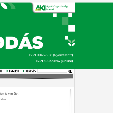
t
ett is van élet
István