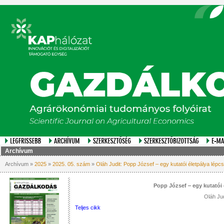
Archívum
Archívum »
2025
»
2025. 05. szám
»
Oláh Judit: Popp József ‒ egy kutatói életpálya lépc
Popp József ‒ egy kutatói 
Oláh Jud
Teljes cikk