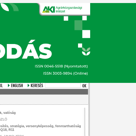
ok, valóság
SZLÓ
ítés, stratégia, versenyképesség, fenntarthatóság
 Q18, R11