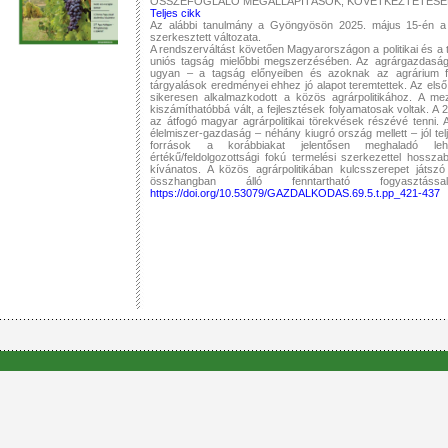
ÖSSZEFOGLALÓ MEGÁLLAPÍTÁSOK, KÖVETKEZTETÉSEK
Teljes cikk
Az alábbi tanulmány a Gyöngyösön 2025. május 15-én a Ga
szerkesztett változata.
A rendszerváltást követően Magyarországon a politikai és a t
uniós tagság mielőbbi megszerzésében. Az agrárgazdaságo
ugyan – a tagság előnyeiben és azoknak az agrárium fej
tárgyalások eredményei ehhez jó alapot teremtettek. Az e
sikeresen alkalmazkodott a közös agrárpolitikához. A mez
kiszámíthatóbbá vált, a fejlesztések folyamatosak voltak. A 
az átfogó magyar agrárpolitikai törekvések részévé tenni.
élelmiszer-gazdaság – néhány kiugró ország mellett – jól tel
források a korábbiakat jelentősen meghaladó leh
értékű/feldolgozottsági fokú termelési szerkezettel hos
kívánatos. A közös agrárpolitikában kulcsszerepet játszó
összhangban álló fenntartható fogyasztás
https://doi.org/10.53079/GAZDALKODAS.69.5.t.pp_421-437