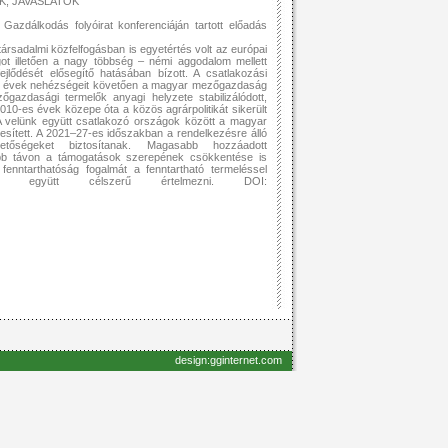
, JAVASLATOK
zdálkodás folyóirat konferenciáján tartott előadás
ársadalmi közfelfogásban is egyetértés volt az európai
t illetően a nagy többség – némi aggodalom mellett
lődését elősegítő hatásában bízott. A csatlakozási
lső évek nehézségeit követően a magyar mezőgazdaság
őgazdasági termelők anyagi helyzete stabilizálódott,
2010-es évek közepe óta a közös agrárpolitikát sikerült
 A velünk együtt csatlakozó országok között a magyar
jesített. A 2021–27-es időszakban a rendelkezésre álló
etőségeket biztosítanak. Magasabb hozzáadott
szabb távon a támogatások szerepének csökkentése is
 fenntarthatóság fogalmát a fenntartható termeléssel
sal együtt célszerű értelmezni. DOI:
design:gginternet.com