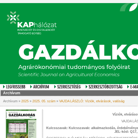
Archívum
Archívum »
2025
»
2025. 05. szám
»
VAJDA LÁSZLÓ: Víziók, elvárások, valóság
Víziók, elvárás
VAJDA LÁ
Kulcsszavak: Kulcsszavak: alkalmazkodás, érdekérvényes
JEL-kód: Q17,