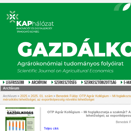
Archívum
Archívum »
2025
»
2025. 01. szám
»
Benedek Fülöp: OTP Agrár Kollégium – Mi foglalkozta
mérséklési lehetőségei; az exportképesség növelési lehetőségei
OTP Agrár Kollégium – Mi foglalkoztatja a szakmát? A
lehetőségei; az exportképess
Benedek F
Teljes cikk