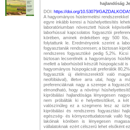
hajlandóság Je
DOI:
https://doi.org/10.53079/GAZDALKODAS
A hagyományos hústermelési rendszerekkel sz
egyre inkább keresi a húshelyettesítés lehető
laboratóriumban növesztett húsok képviseli
laborhússal kapcsolatos fogyasztói prefere
körében, aminek érdekében egy 500 fős, 
folytattunk le. Eredményeink szerint a la
fogyasztanák rendszeresen; a biztosan kipró
rendszeres fogyasztóké pedig 5,2%. Kicsi
biztosan lecserélnék a hagyományos húsféle
mellett a laborhúsból készült húspogácsát 
hagyományos húspogácsát preferálók 80,2%-
fogyasztók új élelmiszerektől való magas
neofóbiával), illetve arra utal, hogy a 
preferenciáknak nagy a szerepe a fogyaszt
elmondható, hogy a növényi húshelyettesítő
kipróbálási hajlandósága lényegesen nagy
nem próbálták ki e helyettesítőket, a két
valószínűleg ez a szegmens lesz az üzlete
kipróbálási és rendszeres fogyasztási haj
egészség- és környezettudatosnak valló fo
lakóinak körében is lényegesen magas
vállalatoknak ezért célszerű lehet elsőként 