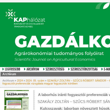
Archívum
Archívum »
2024
»
2024. 05. szám
»
SZAKÁLY ZOLTÁN – SZŰCS RÓBERT SÁNDOR – FÖLD
fogyasztói preferenciák vizsgálata magyar fogyasztók körében
A laborhús iránti fogyasztói preferenciák
SZAKÁLY ZOLTÁN – SZŰCS RÓBERT SÁND
Kulcsszavak: laborban növesztett húsok, 