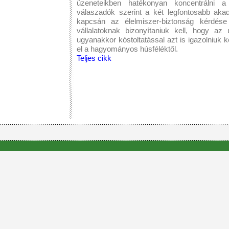
üzeneteikben hatékonyan koncentrálni a 
válaszadók szerint a két legfontosabb aka
kapcsán az élelmiszer-biztonság kérdése
vállalatoknak bizonyítaniuk kell, hogy a
ugyanakkor kóstoltatással azt is igazolniuk k
el a hagyományos húsféléktől.
Teljes cikk