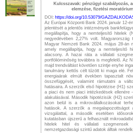
Kulcsszavak: pénzügyi szabályozás, ag
elemzése, fizetési moratóriu
DOI:
https://doi.org/10.53079/GAZDALKODAS
Az Európai Központi Bank 2024. január 12-én
jelentését a jelentős intézmények bankfelügyel
megállapítja, hogy a nemteljesítő hitelek 
negyedévében 2,27% volt. Magyarország te
Magyar Nemzeti Bank 2024. május 28-án meg
amely megállapítja, hogy a nemteljesítő h
alacsony. A hazai ráta a vállalati szegm
portfólióminőség továbbra is megfelelő. Az
majd trendváltást követően szintje enyhe inga
tanulmány kettős célt tűzött ki maga elé. F
energiaárak elmúlt években tapasztalt n
összefüggését, valamint rámutatni a vál
hatásaira. A szerzők első hipotézise (H1) sze
a piaci és nem piaci intézkedések ellenére 
alakulásával. Második hipotézisük (H2) szer
azon belül is a mikrovállalkozásokat terhe
hatások. A szerzők a megalapozottságot a
vizsgálattal, a második esetében idősorok
kutatásban újszerű a felhasznált mikroadatbá
hitelek hitel és vállalati szegmensek 
nemzetgazdasági szintű adatok álltak rendel