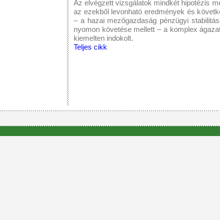
Az elvégzett vizsgálatok mindkét hipotézis m
az ezekből levonható eredmények és követke
– a hazai mezőgazdaság pénzügyi stabilitásá
nyomon követése mellett – a komplex ágazati 
kiemelten indokolt.
Teljes cikk