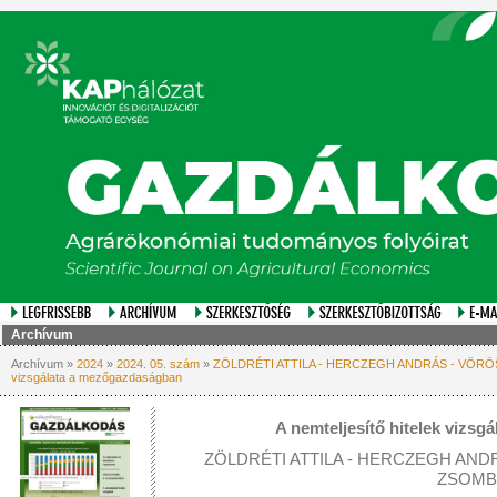
Archívum
Archívum »
2024
»
2024. 05. szám
»
ZÖLDRÉTI ATTILA - HERCZEGH ANDRÁS - VÖRÖS-IL
vizsgálata a mezőgazdaságban
A nemteljesítő hitelek vizs
ZÖLDRÉTI ATTILA - HERCZEGH ANDR
ZSOM