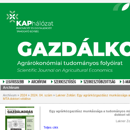
Archívum
Archívum »
2024
»
2024. 04. szám
»
Lakner Zoltán: Egy agrárközgazdász munkássága a 
MTA doktori védése
Egy agrárközgazdász munkássága a tudományos min
doktori v
Lakner Zo
Teljes cikk