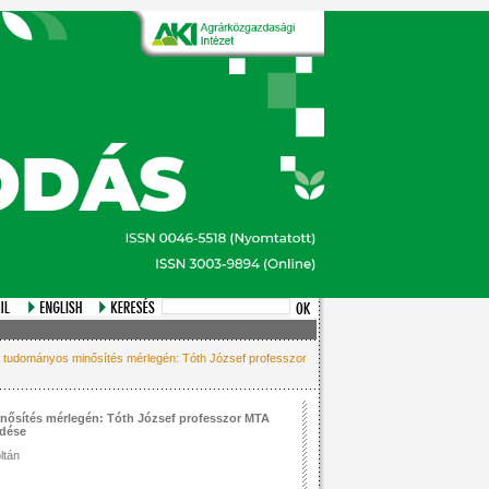
tudományos minősítés mérlegén: Tóth József professzor
ősítés mérlegén: Tóth József professzor MTA
édése
ltán