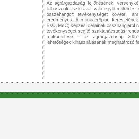
Az agrárgazdaság fejlődésének, versenyk
felhasználói szférával való együttműködés
összehangolt tevékenységet követel, am
eredményes. A munkaerőpiac keresletének 
BsC, MsC) képzési céljainak összhangjáról
tevékenységet segítő szaktanácsadási rendsz
működtetése – az agrárgazdaság 2007-2
lehetőségek kihasználásának meghatározó fel