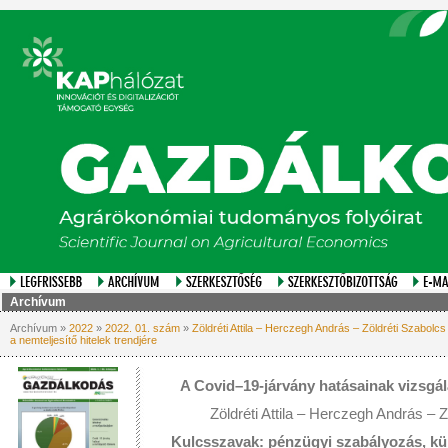
Archívum
Archívum »
2022
»
2022. 01. szám
»
Zöldréti Attila – Herczegh András – Zöldréti Szabolc
a nemteljesítő hitelek trendjére
A Covid–19-járvány hatásainak vizsgála
Zöldréti Attila – Herczegh András – 
Kulcsszavak: pénzügyi szabályozás, kül