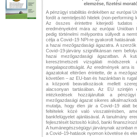
elemzése, fizetési morat
A pénzügyi stabilitás érdekében az európai U
fordít a nemteljesítő hitelek (non-performin
Az összes érintettre kiterjedő tudatos é
eredményeként mára az európai Unióban l
pedig történelmi mélypontra süllyedt a nemt
célja a Covid–19 NPl-re gyakorolt hatásának 
a hazai mezőgazdasági ágazatra. A szerzők h
Covid–19-járvány szignifikánsan nem befol
hazai mezőgazdasági ágazatban. A kutat
keresztmetszeti vizsgálati módszerek 
megalapozottságát. Az eredmények arra is
ágazatokat eltérően érintette, de a mezőga
követően – az EU-ban és hazánkban is rugal
a központi beavatkozások mellett szerep
alacsonyan tartásában. Az EU szintjén 
intézkedések hozzájárultak a pénzügyi
mezőgazdasági ágazat sikeres alkalmazkodá
mutatja, hogy élen jár a Covid–19 alatt be
feltételek közé való visszatérésben, 
bankfelügyelet ajánlásával. A tanulmány e
fejlesztését biztosító külső, banki finanszíroz
A humánegészségügyi járványnak azonban még
a Covid–19-hatások nyomon követése és el