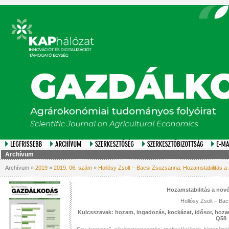
Archívum
Archívum »
2019
»
2019. 06. szám
»
Hollósy Zsolt – Bacsi Zsuzsanna: Hozamstabilitás 
Hozamstabilitás a növ
Hollósy Zsolt – Ba
Kulcsszavak: hozam, ingadozás, kockázat, idősor, hozam
Q58