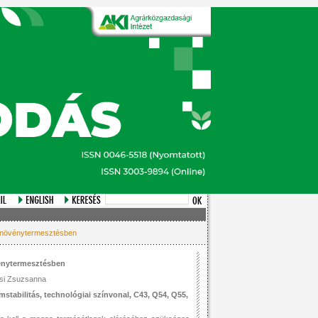
a növénytermesztésben
énytermesztésben
csi Zsuzsanna
stabilitás, technológiai színvonal, C43, Q54, Q55,