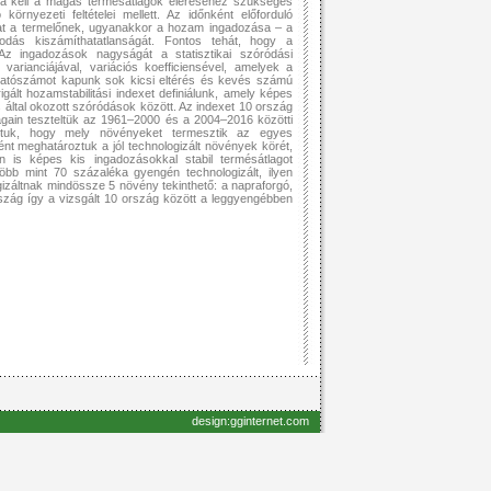
nia kell a magas termésátlagok eléréséhez szükséges
 környezeti feltételei mellett. Az időnként előforduló
at a termelőnek, ugyanakkor a hozam ingadozása – a
dás kiszámíthatatlanságát. Fontos tehát, hogy a
 Az ingadozások nagyságát a statisztikai szóródási
varianciájával, variációs koefficiensével, amelyek a
mutatószámot kapunk sok kicsi eltérés és kevés számú
gált hozamstabilitási indexet definiálunk, amely képes
s által okozott szóródások között. Az indexet 10 ország
tlagain teszteltük az 1961–2000 és a 2004–2016 közötti
ztuk, hogy mely növényeket termesztik az egyes
t meghatároztuk a jól technologizált növények körét,
an is képes kis ingadozásokkal stabil termésátlagot
öbb mint 70 százaléka gyengén technologizált, ilyen
gizáltnak mindössze 5 növény tekinthető: a napraforgó,
szág így a vizsgált 10 ország között a leggyengébben
design:gginternet.com