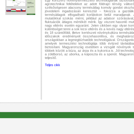
Egy korszerű növénytermesztési technológiának biztosíta
agrotechnikai feltételeket az adott földrajzi térség változó
szélsőségesen alacsony termésátlag komoly gondot okozh
jövedelem ingadozásán keresztül – fokozza a gazdálko
termésátlagok elfogadható korlátokon belül maradjanak.
mutatókkal szokás mérni, például az adatsor szórásával, 
fluktuációk átlagos mértékét mérik. Így viszont hasonló 
nagy eltérés esetén egyaránt. Jelen cikkben egy olyan korri
különbséget tenni a sok kicsi eltérés és a kevés nagy eltéré
és 18 szántóföldi, illetve kertészeti növénykultúra termésá
időszakok eredményeit összehasonlítva, és meghatáro
országokban a legmegbízhatóbb technológiával. Országonkén
amelyek termesztési technológiája több évtized távlatáb
biztosítani. Magyarország esetében a vizsgált növények t
többek között a búza, az árpa és a kukorica is. Jól technolo
a zöldborsó, az uborka, a káposzta és a spenót. Magyaror
teljesítő.
Teljes cikk