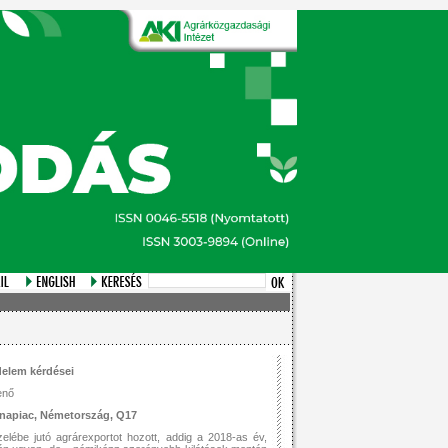
delem kérdései
enő
onapiac, Németország, Q17
elébe jutó agrárexportot hozott, addig a 2018-as év,