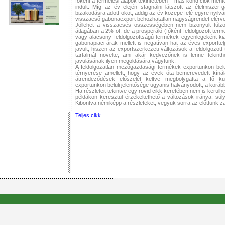
főként a termelési alapok tekintetében – más kondíciók men
indult. Míg az év elején stagnálni látszott az élelmiszer-
bizakodásra adott okot, addig az év közepe felé egyre nyilvá
visszaeső gabonaexport behozhatatlan nagyságrendet elérve, 
Jóllehet a visszaesés összességében nem bizonyult túlzo
átlagában a 2%-ot, de a prosperáló (főként feldolgozott term
vagy alacsony feldolgozottságú termékek egyenlegeként kial
gabonapiaci árak mellett is negatívan hat az éves exportte
javult, hiszen az exportszerkezeti változások a feldolgozott
tartalmát növelte, ami akár kedvezőnek is lenne tekinth
javulásának ilyen megoldására vágytunk.
A feldolgozatlan mezőgazdasági termékek exportunkon belül
térnyerése amellett, hogy az évek óta bemerevedett kínálat
átrendeződések előszelét keltve megbolygatta a fő külp
exportunkon belüli jelentősége ugyanis halványodott, a koráb
Ha részleteit tekintve egy rövid cikk keretében nem is kerülhe
példákon keresztül érzékeltethető a változások iránya, súl
Kibontva némiképp a részleteket, vegyük sorra az előttünk za
Teljes cikk