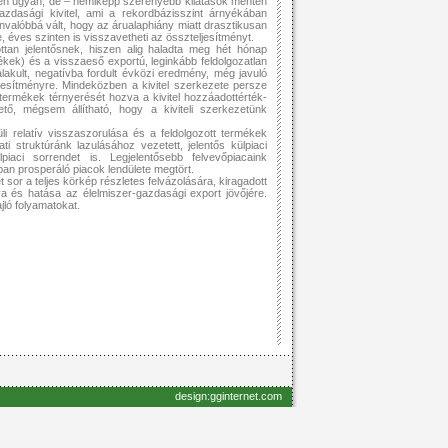
tén ugyan, de – némiképp szerényebb kilátások mentén
gazdasági kivitel, ami a rekordbázisszint árnyékában
nvalóbbá vált, hogy az árualaphiány miatt drasztikusan
éves szinten is visszavetheti az összteljesítményt.
ttan jelentősnek, hiszen alig haladta meg hét hónap
ékek) és a visszaeső exportú, leginkább feldolgozatlan
akult, negatívba fordult évközi eredmény, még javuló
ljesítményre. Mindeközben a kivitel szerkezete persze
 termékek térnyerését hozva a kivitel hozzáadottérték-
ető, mégsem állítható, hogy a kiviteli szerkezetünk
i relatív visszaszorulása és a feldolgozott termékek
i struktúránk lazulásához vezetett, jelentős külpiaci
iaci sorrendet is. Legjelentősebb felvevőpiacaink
ban prosperáló piacok lendülete megtört.
t sor a teljes körkép részletes felvázolására, kiragadott
ya és hatása az élelmiszer-gazdasági export jövőjére.
jló folyamatokat.
design:gginternet.com