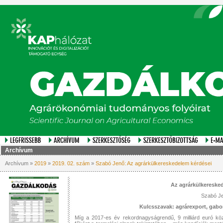
Archívum
Archívum »
2019
»
2019. 02. szám
»
Szabó Jenő: Az agrárkülkereskedelem kérdései
Az agrárkülkereske
Szabó J
Kulcsszavak: agrárexport, gab
Míg a 2017-es év rekordnagyságrendű, 9 milliárd euró köz