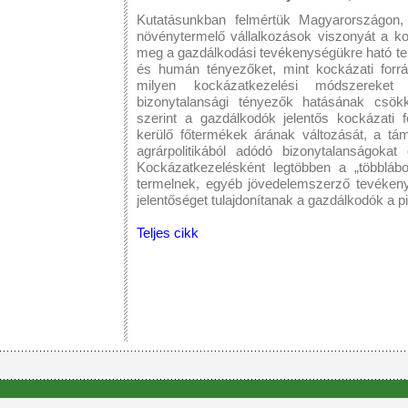
Kutatásunkban felmértük Magyarországon
növénytermelő vállalkozások viszonyát a ko
meg a gazdálkodási tevékenységükre ható terme
és humán tényezőket, mint kockázati forrás
milyen kockázatkezelési módszereke
bizonytalansági tényezők hatásának csök
szerint a gazdálkodók jelentős kockázati f
kerülő főtermékek árának változását, a tá
agrárpolitikából adódó bizonytalanságokat
Kockázatkezelésként legtöbben a „többlábon
termelnek, egyéb jövedelemszerző tevékeny
jelentőséget tulajdonítanak a gazdálkodók a 
Teljes cikk