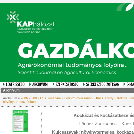
Archívum
Archívum »
2006
»
2006 17. különszám
»
Lőrincz Zsuzsanna – Kacz Károly – Kalmár Sán
növénytermesztésben
Kockázat és kockázatkezelé
Lőrincz Zsuzsanna – Kacz 
Kulcsszavak: növénytermelés, kockáza