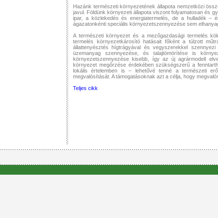
Hazánk természeti környezetének állapota nemzetközi össz
javul. Földünk környezeti állapota viszont folyamatosan és 
ipar, a közlekedés és energiatermelés, de a hulladék – 
ágazatonkénti speciális környezetszennyezése sem elhanyago
A természeti környezet és a mezőgazdasági termelés köl
termelés környezetkárosító hatásait főként a túlzott m
állattenyésztés hígtrágyával és vegyszerekkel szennyezi
üzemanyag szennyezése, és talajtömörítése is környeze
környezetszennyezése kisebb, így az új agrármodell elvez
környezet megőrzése érdekében szükségszerű a fenntartható
lokális értelemben is – lehetővé tenné a természeti e
megvalósítását. A támogatásoknak azt a célja, hogy megvalósu
Teljes cikk