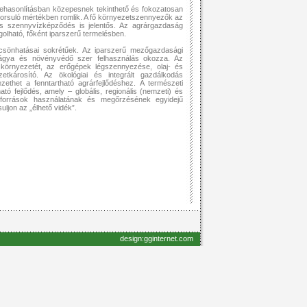
ehasonlításban közepesnek tekinthető és fokozatosan
gyorsuló mértékben romlik. A fő környezetszennyezők az
és szennyvízképződés is jelentős. Az agrárgazdaság
lható, főként iparszerű termelésben.
csönhatásai sokrétűek. Az iparszerű mezőgazdasági
űtrágya és növényvédő szer felhasználás okozza. Az
 környezetét, az erőgépek légszennyezése, olaj- és
tkárosító. Az ökológiai és integrált gazdálkodás
ethet a fenntartható agrárfejlődéshez. A természeti
 fejlődés, amely – globális, regionális (nemzeti) és
rőforrások használatának és megőrzésének egyidejű
ljon az „élhető vidék”.
design:gginternet.com