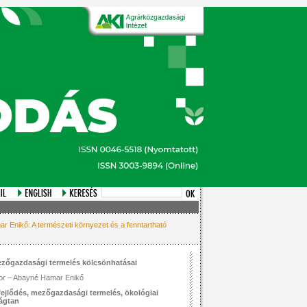
 Enikő: A természeti környezet és a fenntartható
mezőgazdasági termelés kölcsönhatásai
or – Abayné Hamar Enikő
fejlődés, mezőgazdasági termelés, ökológiai
ágtan