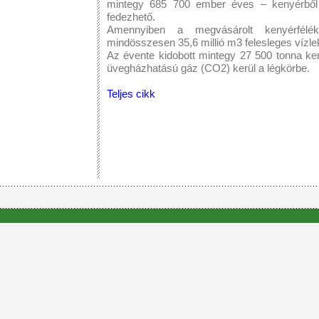
mintegy 685 700 ember éves – kenyérből 
fedezhető.
Amennyiben a megvásárolt kenyérfélé
mindösszesen 35,6 millió m3 felesleges vízlek
Az évente kidobott mintegy 27 500 tonna k
üvegházhatású gáz (CO2) kerül a légkörbe.
Teljes cikk