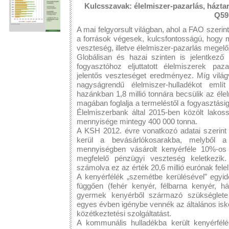
Kulcsszavak: élelmiszer-pazarlás, háztart
Q59
A mai felgyorsult világban, ahol a FAO szerin
a források végesek, kulcsfontosságú, hogy m
veszteség, illetve élelmiszer-pazarlás mege
Globálisan és hazai szinten is jelentkező
fogyasztóhoz eljuttatott élelmiszerek pa
jelentős veszteséget eredményez. Míg világv
nagyságrendű élelmiszer-hulladékot em
hazánkban 1,8 millió tonnára becsülik az é
magában foglalja a termeléstől a fogyasztás
Élelmiszerbank által 2015-ben közölt lakoss
mennyisége mintegy 400 000 tonna.
A KSH 2012. évre vonatkozó adatai szerint
kerül a bevásárlókosarakba, melyből a
mennyiségben vásárolt kenyérféle 10%-os p
megfelelő pénzügyi veszteség keletkezi
számolva ez az érték 20,6 millió eurónak fele
A kenyérfélék „szemétbe kerülésével” egyide
függően (fehér kenyér, félbarna kenyér, h
gyermek kenyérből származó szükséglete
egyes évben igénybe vennék az általános isk
közétkeztetési szolgáltatást.
A kommunális hulladékba került kenyérfélék