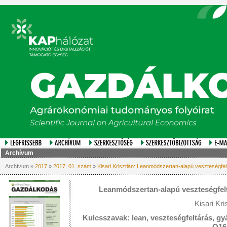
Archívum
Archívum »
2017
»
2017. 01. szám
»
Kisari Krisztián: Leanmódszertan-alapú veszteségfel
Leanmódszertan-alapú veszteségfelt
Kisari Kri
Kulcsszavak: lean, veszteségfeltárás, gyá
Q16