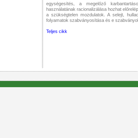
egységesítés, a megelőző karbantart
használatának racionalizálása hozhat előrel
a szükségtelen mozdulatok. A selejt, hull
folyamatok szabványosítása és e szabványok
Teljes cikk