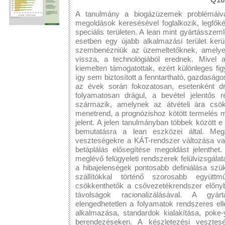
A tanulmány a biogázüzemek problémáival
megoldások keresésével foglalkozik, legfők
speciális területen. A lean mint gyártásszeml
esetben egy újabb alkalmazási terület ker
szembenézniük az üzemeltetőknek, amelyek
vissza, a technológiából erednek. Mive
kiemelten támogatottak, ezért különleges fi
így sem biztosított a fenntartható, gazdasá
az évek során fokozatosan, esetenként d
folyamatosan drágul, a bevétel jelentős r
származik, amelynek az átvételi ára csök
menetrend, a prognózishoz kötött termelés m
jelent. A jelen tanulmányban többek között e
bemutatásra a lean eszközei által. Megál
veszteségekre a KÁT-rendszer változása vag
betáplálás elősegítése megoldást jelenthe
meglévő felügyeleti rendszerek felülvizsgálat
a hibajelenségek pontosabb definiálása szük
szállítókkal történő szorosabb együttm
csökkenthetők a csővezetékrendszer előnybe
távolságok racionalizálásával. A gyá
elengedhetetlen a folyamatok rendszeres ell
alkalmazása, standardok kialakítása, poke
berendezéseken. A készletezési veszte