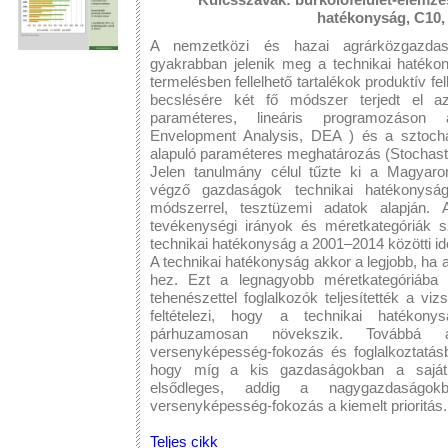
hatékonyság, C10,
A nemzetközi és hazai agrárközgazdas
gyakrabban jelenik meg a technikai hatékon
termelésben fellelhető tartalékok produktív 
becslésére két fő módszer terjedt el 
paraméteres, lineáris programozáson a
Envelopment Analysis, DEA ) és a sztocha
alapuló paraméteres meghatározás (Stochastic
Jelen tanulmány célul tűzte ki a Magyar
végző gazdaságok technikai hatékonyságá
módszerrel, tesztüzemi adatok alapján. 
tevékenységi irányok és méretkategóriák sz
technikai hatékonyság a 2001–2014 közötti i
A technikai hatékonyság akkor a legjobb, ha a
hez. Ezt a legnagyobb méretkategóriába t
tehenészettel foglalkozók teljesítették a vi
feltételezi, hogy a technikai hatékon
párhuzamosan növekszik. Továbbá 
versenyképesség-fokozás és foglalkoztatásb
hogy míg a kis gazdaságokban a saját (
elsődleges, addig a nagygazdaságo
versenyképesség-fokozás a kiemelt prioritás.
Teljes cikk