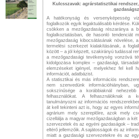
Kulcsszavak: agrárstatisztikai rendszer,
gazdaságsz
A hatékonyság és versenyképesség viz
foglalkozók egyik legaktuálisabb kérdése. K
csökken a mezőgazdaság részaránya a brut
foglalkoztatásban, de hasonló tendenciát m
mezőgazdaság kibocsátásának növelése, a 
termelési szerkezet kialakításának, a fogla
között – a jól képzett, szakirányú tudással 
a mezőgazdasági tevékenység vonzóvá tétel
kidolgozása komplex – gazdasági, társadalm
elemzéseket igényel, melyekhez fel kell h
információt, adatbázist.
A statisztikai és más információs rendsze
nem szenvedünk információhiányban, ug
sokszínűsége a korábbiaknál nehezebb 
felhasználókat. A felhasználóknak a 
tanulmányozni az információs rendszerekben 
át kell tekinteni azt is, hogy az egyes infor
agrárium mely szereplőire, azok mely cso
cizellálja a magyar mezőgazdaságban a két
szervezetek és az egyéni gazdaságok – tradi
eltérő jellemzőik. A sajátosságok és az info
miatt a gazdasági szervezetekre és az eg