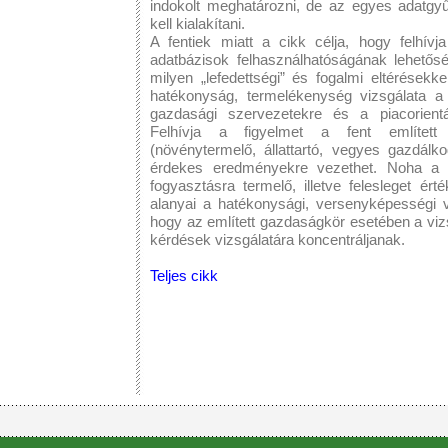
indokolt meghatározni, de az egyes adatgyű
kell kialakítani.
A fentiek miatt a cikk célja, hogy felhívj
adatbázisok felhasználhatóságának lehetősé
milyen „lefedettségi” és fogalmi eltérésekk
hatékonyság, termelékenység vizsgálata a
gazdasági szervezetekre és a piacorient
Felhívja a figyelmet a fent említett 
(növénytermelő, állattartó, vegyes gazdálk
érdekes eredményekre vezethet. Noha a ci
fogyasztásra termelő, illetve felesleget é
alanyai a hatékonysági, versenyképességi v
hogy az említett gazdaságkör esetében a vizs
kérdések vizsgálatára koncentráljanak.
Teljes cikk