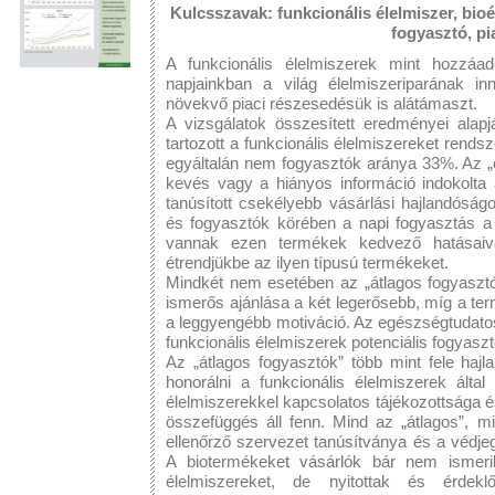
Kulcsszavak: funkcionális élelmiszer, bioé
fogyasztó, pi
A funkcionális élelmiszerek mint hozzáado
napjainkban a világ élelmiszeriparának in
növekvő piaci részesedésük is alátámaszt.
A vizsgálatok összesített eredményei alap
tartozott a funkcionális élelmiszereket rend
egyáltalán nem fogyasztók aránya 33%. Az „
kevés vagy a hiányos információ indokolta 
tanúsított csekélyebb vásárlási hajlandóságo
és fogyasztók körében a napi fogyasztás a l
vannak ezen termékek kedvező hatásaival
étrendjükbe az ilyen típusú termékeket.
Mindkét nem esetében az „átlagos fogyaszt
ismerős ajánlása a két legerősebb, míg a te
a leggyengébb motiváció. Az egészségtudatos 
funkcionális élelmiszerek potenciális fogyasztó
Az „átlagos fogyasztók” több mint fele hajl
honorálni a funkcionális élelmiszerek által
élelmiszerekkel kapcsolatos tájékozottsága és
összefüggés áll fenn. Mind az „átlagos”, m
ellenőrző szervezet tanúsítványa és a védje
A biotermékeket vásárlók bár nem ismeri
élelmiszereket, de nyitottak és érdeklő