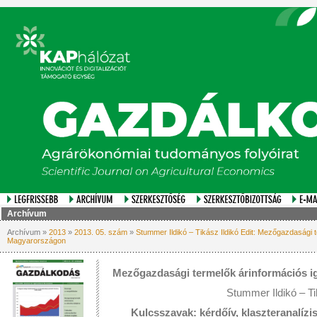
Archívum
Archívum »
2013
»
2013. 05. szám
»
Stummer Ildikó – Tikász Ildikó Edit: Mezőgazdasági 
Magyarországon
Mezőgazdasági termelők árinformációs i
Stummer Ildikó – Ti
Kulcsszavak: kérdőív, klaszteranalízi