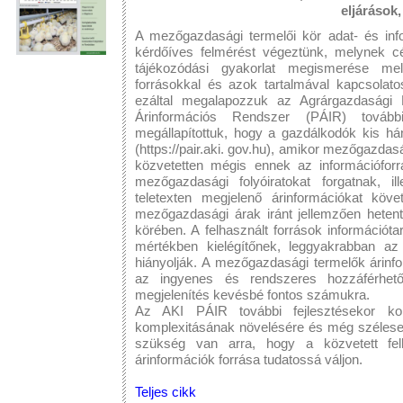
eljárások
A mezőgazdasági termelői kör adat- és inf
kérdőíves felmérést végeztünk, melynek cé
tájékozódási gyakorlat megismerése mell
forrásokkal és azok tartalmával kapcsolatos
ezáltal megalapozzuk az Agrárgazdasági 
Árinformációs Rendszer (PÁIR) további
megállapítottuk, hogy a gazdálkodók kis h
(https://pair.aki. gov.hu), amikor mezőgazdas
közvetetten mégis ennek az információforr
mezőgazdasági folyóiratokat forgatnak, i
teletexten megjelenő árinformációkat köv
mezőgazdasági árak iránt jellemzően hetent
körében. A felhasznált források információta
mértékben kielégítőnek, leggyakrabban az 
hiányolják. A mezőgazdasági termelők árinfo
az ingyenes és rendszeres hozzáférhetős
megjelenítés kevésbé fontos számukra.
Az AKI PÁIR további fejlesztésekor konc
komplexitásának növelésére és még széleseb
szükség van arra, hogy a közvetett f
árinformációk forrása tudatossá váljon.
Teljes cikk