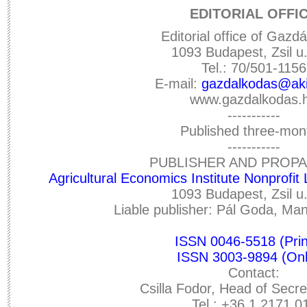
EDITORIAL OFFI
Editorial office of Gazd
1093 Budapest, Zsil u.
Tel.: 70/501-1156
E-mail:
gazdalkodas@aki
www.gazdalkodas.
-----------
Published three-mon
-----------
PUBLISHER AND PROP
Agricultural Economics Institute Nonprofit
1093 Budapest, Zsil u.
Liable publisher: Pál Goda, Man
ISSN 0046-5518 (Prin
ISSN 3003-9894 (Onl
Contact:
Csilla Fodor, Head of Secre
Tel.: +36 1 2171 0