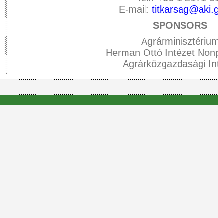
E-mail:
titkarsag@aki.
SPONSORS
Agrárminisztériu
Herman Ottó Intézet Nonpr
Agrárközgazdasági In