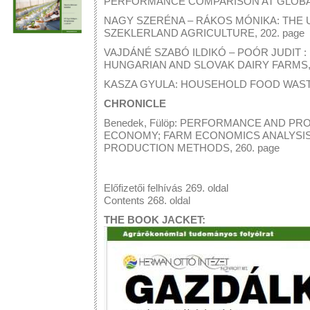
PERFORMANCE COMPARISON AT GLOBAL 
NAGY SZERÉNA – RÁKOS MÓNIKA: THE US
SZEKLERLAND AGRICULTURE, 202. page
VAJDÁNÉ SZABÓ ILDIKÓ – POÓR JUDIT 
HUNGARIAN AND SLOVAK DAIRY FARMS, 
KASZA GYULA: HOUSEHOLD FOOD WASTE 
CHRONICLE
Benedek, Fülöp: PERFORMANCE AND P
ECONOMY; FARM ECONOMICS ANALYSIS
PRODUCTION METHODS, 260. page
Előfizetői felhívás 269. oldal
Contents 268. oldal
THE BOOK JACKET: