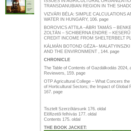
ISSUES IN AGRICULTURAL ORGANIZATI
TRANSDANUBIAN REGION IN THE SHADOW
VIZVÁRI BÉLA: SIMPLE CALCULATIONS
WATER IN HUNGARY, 106. page
BOROVICS ATTILA –ÁBRI TAMÁS – BENKE
ZOLTÁN – SCHIBERNA ENDRE – KESERŰ
CREDIT INCOME FROM SHELTERBELT PLA
KÁLMÁN BOTOND GÉZA– MALATYINSZKI
AND THE ENVIRONMENT , 144. page
CHRONICLE
The Table of Contents of Gazdálkodás 2024, as
Reviewers, 159. page
OTP Agricultural College – What Concers the
of Horticultural Sectors; the Impact of Globa
167. page
Tisztelt Szerzőtársunk 176. oldal
Előfizetői felhívás 177. oldal
Contents 175. oldal
THE BOOK JACKET: