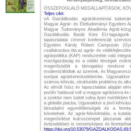
ÖSSZEFOGLALÓ MEGÁLLAPÍTÁSOK, KÖV
Teljes cikk
vA Gazdálkodás agrárökonómiai tudományo
Magyar Agrár- és Élettudományi Egyetem Agr
Magyar Tudományos Akadémia Agrár-közg
Gazdálkodás Baráti Köre EU-tagságunk 
tapasztalatai címmel konferenciát szerve
Egyetem Károly Róbert Campusán (Gyö
csatlakozása óta az agrár- és vidékfejleszté
agrárpolitika (KAP) rendszerébe való integrá
mezőgazdaság és a vidéki térségek működé
megerősödött a támogatási rendszer sz
modernizálódtak az üzemek, és Magyarorszá
európai agrárkereskedelembe. Ugyanakkor
számos kihívás, strukturális probléma és alk
Az elmúlt húsz év tapasztalatai alapján el
pozitív hatással volt a magyar agráriumra és 
a szektor nem tudott volna ilyen mértékben f
a globális piacba. Ugyanakkor a jövő kihívása
társadalmi egyenlőtlenségek és a fennta
követelnek. Az agrár-felsőoktatás, a kutat
megerősítése kulcsszerepet játszanak a
évtizedekben is versenyképes és fenntartha
https://doi.org/10.53079/GAZDALKODAS.69.5